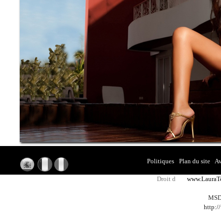
•
•
Politiques
·
Plan du site
·
Av
Droit d
www.LauraT
MSD 
http: