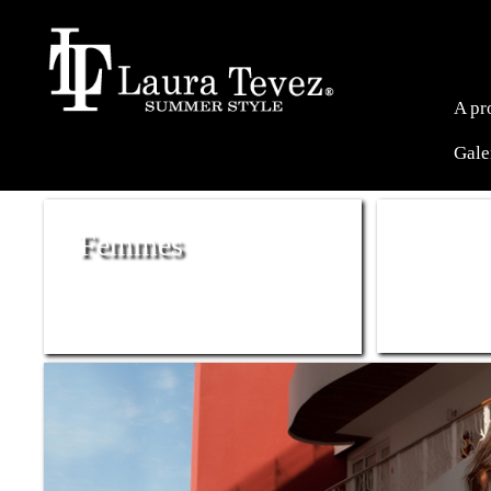
A pr
Gale
Femmes